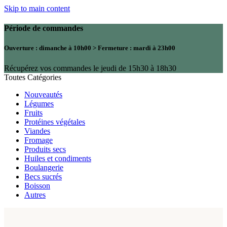
Skip to main content
Période de commandes
Ouverture
: dimanche à 10h00 >
Fermeture
: mardi à 23h00
Récupérez vos commandes le jeudi de 15h30 à 18h30
Toutes Catégories
Nouveautés
Légumes
Fruits
Protéines végétales
Viandes
Fromage
Produits secs
Huiles et condiments
Boulangerie
Becs sucrés
Boisson
Autres